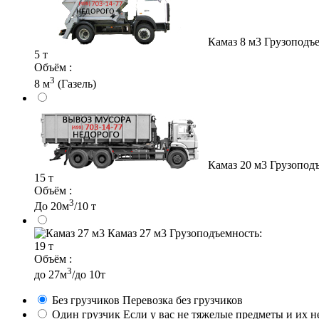
Камаз 8 м3
Грузоподъе
5 т
Объём :
3
8 м
(Газель)
Камаз 20 м3
Грузоподъ
15 т
Объём :
3
До 20м
/10 т
Камаз 27 м3
Грузоподъемность:
19 т
Объём :
3
до 27м
/до 10т
Без грузчиков
Перевозка без грузчиков
Один грузчик
Если у вас не тяжелые предметы и их 