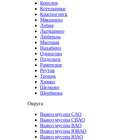
Королев
Котельники
Красногорск
Мякинино
Лобня
Лыткарино
Люберцы
Мытищи
Нахабино
Одинцово
Подольск
Раменское
Реутов
Троицк
Химки
Щелково
Щербинка
Округа
Вывоз мусора САО
Вывоз мусора СВАО
Вывоз мусора ВАО
Вывоз мусора ЮВАО
Вывоз мусора ЮАО