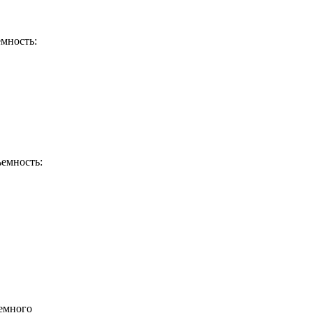
мность:
емность:
немного