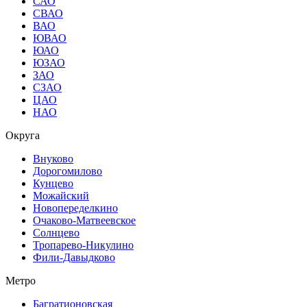
САО
СВАО
ВАО
ЮВАО
ЮАО
ЮЗАО
ЗАО
СЗАО
ЦАО
НАО
Округа
Внуково
Дорогомилово
Кунцево
Можайский
Новопеределкино
Очаково-Матвеевское
Солнцево
Тропарево-Никулино
Фили-Давыдково
Метро
Багратионовская