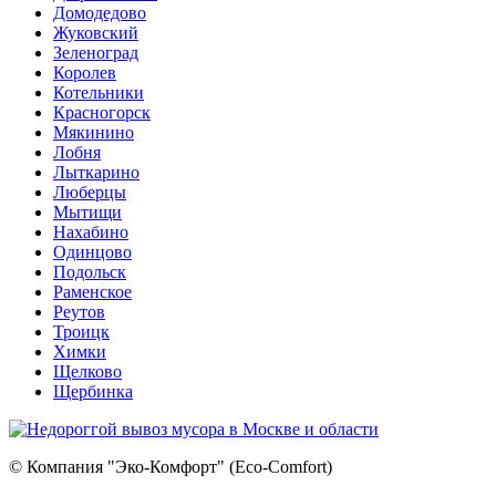
Домодедово
Жуковский
Зеленоград
Королев
Котельники
Красногорск
Мякинино
Лобня
Лыткарино
Люберцы
Мытищи
Нахабино
Одинцово
Подольск
Раменское
Реутов
Троицк
Химки
Щелково
Щербинка
© Компания "Эко-Комфорт" (Eco-Comfort)