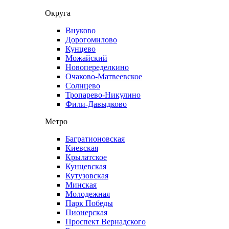
Округа
Внуково
Дорогомилово
Кунцево
Можайский
Новопеределкино
Очаково-Матвеевское
Солнцево
Тропарево-Никулино
Фили-Давыдково
Метро
Багратионовская
Киевская
Крылатское
Кунцевская
Кутузовская
Минская
Молодежная
Парк Победы
Пионерская
Проспект Вернадского