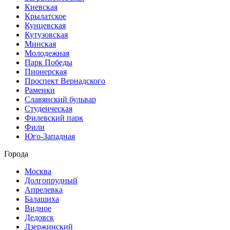
Киевская
Крылатское
Кунцевская
Кутузовская
Минская
Молодежная
Парк Победы
Пионерская
Проспект Вернадского
Раменки
Славянский бульвар
Студенческая
Филевский парк
Фили
Юго-Западная
Города
Москва
Долгопрудный
Апрелевка
Балашиха
Видное
Дедовск
Дзержинский