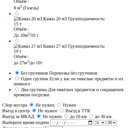
Объём :
3
8 м
(Газель)
Камаз 20 м3
Грузоподъемность:
15 т
Объём :
3
До 20м
/10 т
Камаз 27 м3
Грузоподъемность:
19 т
Объём :
3
до 27м
/до 10т
Без грузчиков
Перевозка без грузчиков
Один грузчик
Если у вас не тяжелые предметы и их
немного
Два грузчика
Для тяжёлых предметов и сокращения
времени погрузки
Сбор мусора
Не нужен
Нужен
Въезд в центр
Не нужен
Въезд в ТТК
Выезд за МКАД
Не нужен
до 10 км
до 30 км
Выберите время подачи