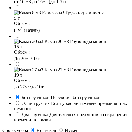
3
от 10 м3 до 16м
(до 1.5т)
Камаз 8 м3
Грузоподъемность:
5 т
Объём :
3
8 м
(Газель)
Камаз 20 м3
Грузоподъемность:
15 т
Объём :
3
До 20м
/10 т
Камаз 27 м3
Грузоподъемность:
19 т
Объём :
3
до 27м
/до 10т
Без грузчиков
Перевозка без грузчиков
Один грузчик
Если у вас не тяжелые предметы и их
немного
Два грузчика
Для тяжёлых предметов и сокращения
времени погрузки
Сбор мусора
Не нужен
Нужен