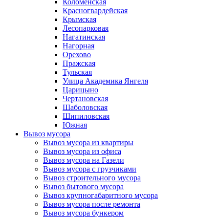
Коломенская
Красногвардейская
Крымская
Лесопарковая
Нагатинская
Нагорная
Орехово
Пражская
Тульская
Улица Академика Янгеля
Царицыно
Чертановская
Шаболовская
Шипиловская
Южная
Вывоз мусора
Вывоз мусора из квартиры
Вывоз мусора из офиса
Вывоз мусора на Газели
Вывоз мусора с грузчиками
Вывоз строительного мусора
Вывоз бытового мусора
Вывоз крупногабаритного мусора
Вывоз мусора после ремонта
Вывоз мусора бункером