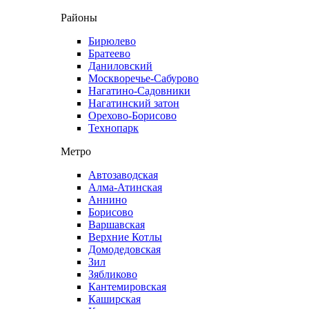
Районы
Бирюлево
Братеево
Даниловский
Москворечье-Сабурово
Нагатино-Садовники
Нагатинский затон
Орехово-Борисово
Технопарк
Метро
Автозаводская
Алма-Атинская
Аннино
Борисово
Варшавская
Верхние Котлы
Домодедовская
Зил
Зябликово
Кантемировская
Каширская