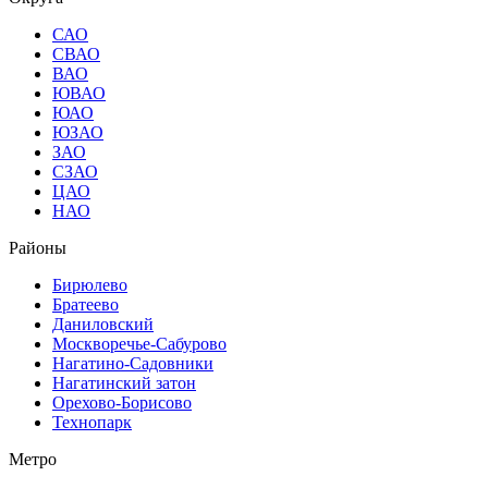
САО
СВАО
ВАО
ЮВАО
ЮАО
ЮЗАО
ЗАО
СЗАО
ЦАО
НАО
Районы
Бирюлево
Братеево
Даниловский
Москворечье-Сабурово
Нагатино-Садовники
Нагатинский затон
Орехово-Борисово
Технопарк
Метро