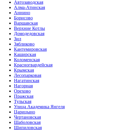
Автозаводская
Алма-Атинская
Аннино
Борисово
Варшавская
Верхние Котлы
Домодедовская
Зил
Зябликово
Кантемировская
Каширская
Коломенская
Красногвардейская
Крымская
Лесопарковая
Нагатинская
Нагорная
Орехово
Пражская
Тульская
Улица Академика Янгеля
Царицыно
Чертановская
Шаболовская
Шипиловская