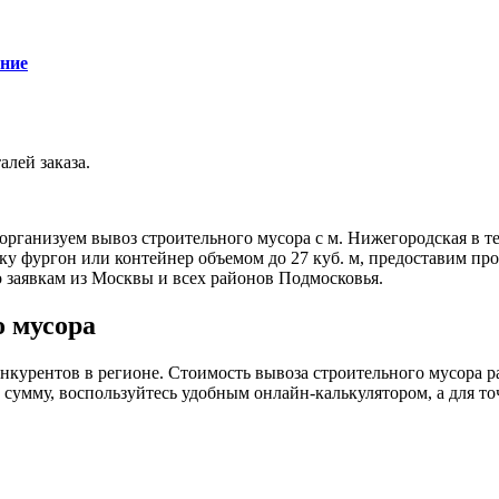
ние
алей заказа.
ы организуем вывоз строительного мусора с м. Нижегородская в 
узку фургон или контейнер объемом до 27 куб. м, предоставим п
 заявкам из Москвы и всех районов Подмосковья.
о мусора
курентов в регионе. Стоимость вывоза строительного мусора рас
умму, воспользуйтесь удобным онлайн-калькулятором, а для точ