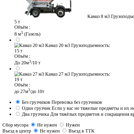
Камаз 8 м3
Грузоподъе
5 т
Объём :
3
8 м
(Газель)
Камаз 20 м3
Грузоподъемность:
15 т
Объём :
3
До 20м
/10 т
Камаз 27 м3
Грузоподъемность:
19 т
Объём :
3
до 27м
/до 10т
Без грузчиков
Перевозка без грузчиков
Один грузчик
Если у вас не тяжелые предметы и их 
Два грузчика
Для тяжёлых предметов и сокращения в
Сбор мусора
Не нужен
Нужен
Въезд в центр
Не нужен
Въезд в ТТК