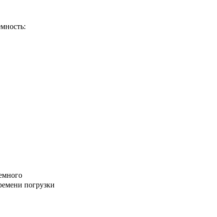
мность:
немного
ремени погрузки