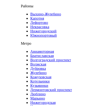
Районы
Выхино-Жулебино
Капотня
Лефортово
Некрасовка
Нижегородский
Южнопортовый
Метро
Авиамоторная
Братиславская
Волгоградский проспект
Волжская
Дубровка
Жулебино
Кожуховская
Котельники
Кузьминки
Лермонтовский проспект
Люблино
Марьино
Нижегородская