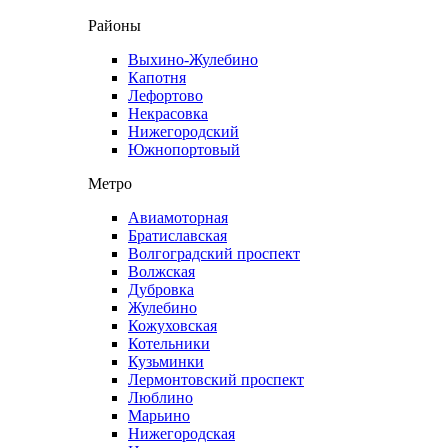
Районы
Выхино-Жулебино
Капотня
Лефортово
Некрасовка
Нижегородский
Южнопортовый
Метро
Авиамоторная
Братиславская
Волгоградский проспект
Волжская
Дубровка
Жулебино
Кожуховская
Котельники
Кузьминки
Лермонтовский проспект
Люблино
Марьино
Нижегородская