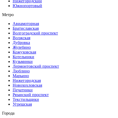
Нижегородский
Южнопортовый
Метро
Авиамоторная
Братиславская
Волгоградский проспект
Волжская
Дубровка
Жулебино
Кожуховская
Котельники
Кузьминки
Лермонтовский проспект
Люблино
Марьино
Нижегородская
Новохохловская
Печатники
Рязанский проспект
Текстильщики
Угрешская
Города