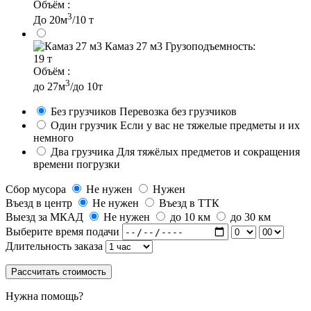
Объём :
3
До 20м
/10 т
Камаз 27 м3
Грузоподъемность:
19 т
Объём :
3
до 27м
/до 10т
Без грузчиков
Перевозка без грузчиков
Один грузчик
Если у вас не тяжелые предметы и их
немного
Два грузчика
Для тяжёлых предметов и сокращения
времени погрузки
Сбор мусора
Не нужен
Нужен
Въезд в центр
Не нужен
Въезд в ТТК
Выезд за МКАД
Не нужен
до 10 км
до 30 км
Выберите время подачи
Длительность заказа
Рассчитать стоимость
Нужна помощь?