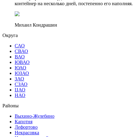
контейнер на несколько дней, постепенно его наполняя.
Михаил Кондрашин
Округа
САО
СВАО
ВАО
ЮВАО
ЮАО
ЮЗАО
ЗАО
СЗАО
ЦАО
НАО
Районы
Выхино-Жулебино
Капотня
Лефортово
Некрасовка