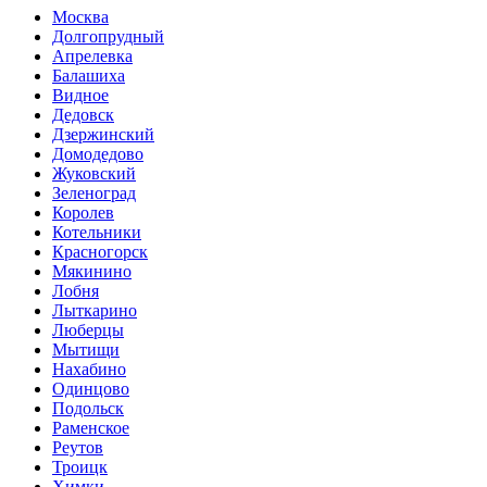
Москва
Долгопрудный
Апрелевка
Балашиха
Видное
Дедовск
Дзержинский
Домодедово
Жуковский
Зеленоград
Королев
Котельники
Красногорск
Мякинино
Лобня
Лыткарино
Люберцы
Мытищи
Нахабино
Одинцово
Подольск
Раменское
Реутов
Троицк
Химки