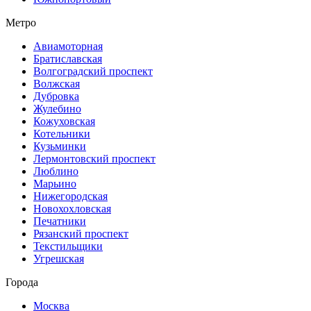
Метро
Авиамоторная
Братиславская
Волгоградский проспект
Волжская
Дубровка
Жулебино
Кожуховская
Котельники
Кузьминки
Лермонтовский проспект
Люблино
Марьино
Нижегородская
Новохохловская
Печатники
Рязанский проспект
Текстильщики
Угрешская
Города
Москва