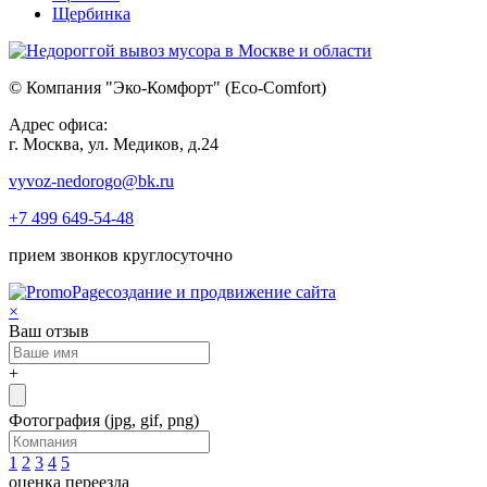
Щербинка
© Компания "Эко-Комфорт" (Eco-Comfort)
Адрес офиса:
г. Москва, ул. Медиков, д.24
vyvoz-nedorogo@bk.ru
+7 499 649-54-48
прием звонков круглосуточно
создание и продвижение сайта
×
Ваш отзыв
+
Фотография
(jpg, gif, png)
1
2
3
4
5
оценка переезда