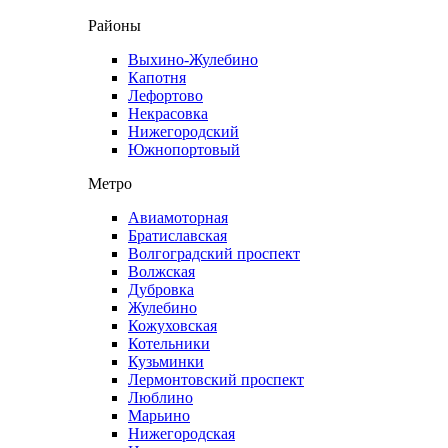
Районы
Выхино-Жулебино
Капотня
Лефортово
Некрасовка
Нижегородский
Южнопортовый
Метро
Авиамоторная
Братиславская
Волгоградский проспект
Волжская
Дубровка
Жулебино
Кожуховская
Котельники
Кузьминки
Лермонтовский проспект
Люблино
Марьино
Нижегородская