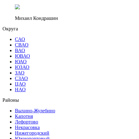
Михаил Кондрашин
Округа
САО
СВАО
ВАО
ЮВАО
ЮАО
ЮЗАО
ЗАО
СЗАО
ЦАО
НАО
Районы
Выхино-Жулебино
Капотня
Лефортово
Некрасовка
Нижегородский
Южнопортовый