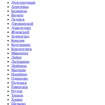
Долгопрудный
Апрелевка
Балашиха
Видное
Дедовск
Дзержинский
Домодедово
Жуковский
Зеленоград
Королев
Котельники
Красногорск
Мякинино
Лобня
Лыткарино
Люберцы
Мытищи
Нахабино
Одинцово
Подольск
Раменское
Реутов
Троицк
Химки
Щелково